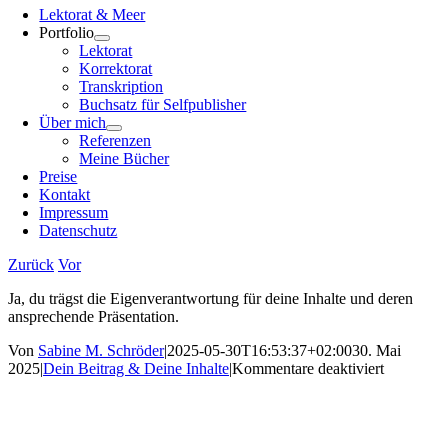
Navigation
Lektorat & Meer
Portfolio
Lektorat
Korrektorat
Transkription
Buchsatz für Selfpublisher
Über mich
Referenzen
Meine Bücher
Preise
Kontakt
Impressum
Datenschutz
Zurück
Vor
Ja, du trägst die Eigenverantwortung für deine Inhalte und deren
ansprechende Präsentation.
Von
Sabine M. Schröder
|
2025-05-30T16:53:37+02:00
30. Mai
für
2025
|
Dein Beitrag & Deine Inhalte
|
Kommentare deaktiviert
Bin
ich
für
meine