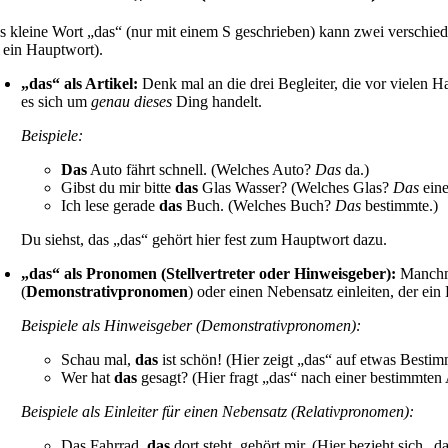
s kleine Wort „das“ (nur mit einem S geschrieben) kann zwei verschie
r ein Hauptwort).
„das“ als Artikel:
Denk mal an die drei Begleiter, die vor vielen
es sich um
genau dieses
Ding handelt.
Beispiele:
Das
Auto fährt schnell. (Welches Auto?
Das
da.)
Gibst du mir bitte
das
Glas Wasser? (Welches Glas?
Das
eine
Ich lese gerade
das
Buch. (Welches Buch?
Das
bestimmte.)
Du siehst, das „das“ gehört hier fest zum Hauptwort dazu.
„das“ als Pronomen (Stellvertreter oder Hinweisgeber):
Manchma
(
Demonstrativpronomen
) oder einen Nebensatz einleiten, der ein
Beispiele als Hinweisgeber (Demonstrativpronomen):
Schau mal,
das
ist schön! (Hier zeigt „das“ auf etwas Bestim
Wer hat
das
gesagt? (Hier fragt „das“ nach einer bestimmten
Beispiele als Einleiter für einen Nebensatz (Relativpronomen):
Das Fahrrad,
das
dort steht, gehört mir. (Hier bezieht sich „d