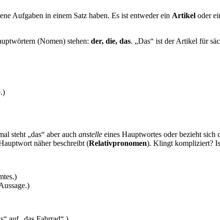
dene Aufgaben in einem Satz haben. Es ist entweder ein
Artikel
oder e
 Hauptwörtern (Nomen) stehen:
der, die, das
. „Das“ ist der Artikel für s
.)
l steht „das“ aber auch
anstelle
eines Hauptwortes oder bezieht sich 
 Hauptwort näher beschreibt (
Relativpronomen
). Klingt kompliziert? Is
mtes.)
 Aussage.)
as“ auf „das Fahrrad“.)