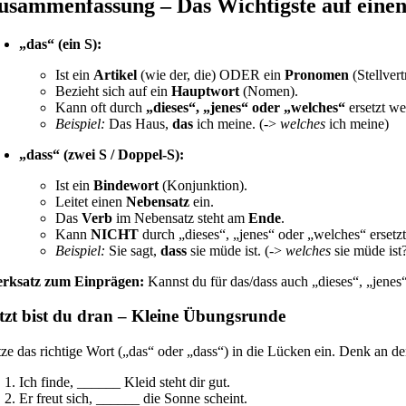
usammenfassung – Das Wichtigste auf einen
„das“ (ein S):
Ist ein
Artikel
(wie der, die) ODER ein
Pronomen
(Stellver
Bezieht sich auf ein
Hauptwort
(Nomen).
Kann oft durch
„dieses“, „jenes“ oder „welches“
ersetzt we
Beispiel:
Das Haus,
das
ich meine. (->
welches
ich meine)
„dass“ (zwei S / Doppel-S):
Ist ein
Bindewort
(Konjunktion).
Leitet einen
Nebensatz
ein.
Das
Verb
im Nebensatz steht am
Ende
.
Kann
NICHT
durch „dieses“, „jenes“ oder „welches“ ersetz
Beispiel:
Sie sagt,
dass
sie müde ist. (->
welches
sie müde ist
rksatz zum Einprägen:
Kannst du für das/dass auch „dieses“, „jenes“
tzt bist du dran – Kleine Übungsrunde
tze das richtige Wort („das“ oder „dass“) in die Lücken ein. Denk an de
Ich finde, ______ Kleid steht dir gut.
Er freut sich, ______ die Sonne scheint.