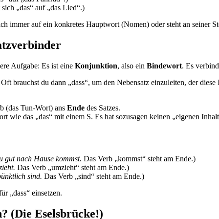
 sich „das“ auf „das Lied“.)
ich immer auf ein konkretes Hauptwort (Nomen) oder steht an seiner Ste
atzverbinder
ere Aufgabe: Es ist eine
Konjunktion
, also ein
Bindewort
. Es verbin
. Oft brauchst du dann „dass“, um den Nebensatz einzuleiten, der diese 
erb (das Tun-Wort) ans
Ende
des Satzes.
t wie das „das“ mit einem S. Es hat sozusagen keinen „eigenen Inhalt
u gut nach Hause kommst.
Das Verb „kommst“ steht am Ende.)
ieht.
Das Verb „umzieht“ steht am Ende.)
ünktlich sind.
Das Verb „sind“ steht am Ende.)
ür „dass“ einsetzen.
h? (Die Eselsbrücke!)