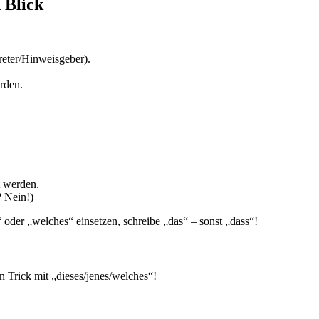
 Blick
treter/Hinweisgeber).
rden.
t werden.
? Nein!)
 oder „welches“ einsetzen, schreibe „das“ – sonst „dass“!
n Trick mit „dieses/jenes/welches“!