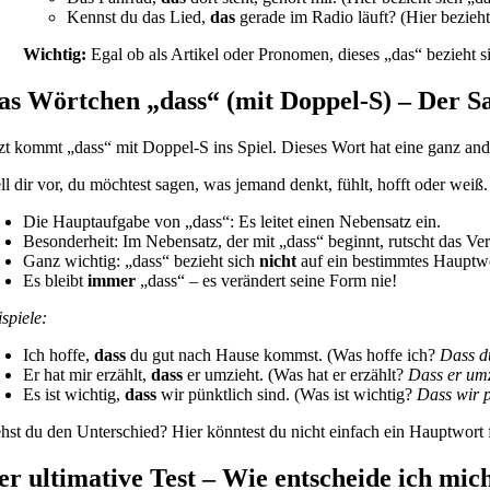
Kennst du das Lied,
das
gerade im Radio läuft? (Hier bezieht
Wichtig:
Egal ob als Artikel oder Pronomen, dieses „das“ bezieht s
as Wörtchen „dass“ (mit Doppel-S) – Der S
tzt kommt „dass“ mit Doppel-S ins Spiel. Dieses Wort hat eine ganz and
ell dir vor, du möchtest sagen, was jemand denkt, fühlt, hofft oder weiß
Die Hauptaufgabe von „dass“: Es leitet einen Nebensatz ein.
Besonderheit: Im Nebensatz, der mit „dass“ beginnt, rutscht das V
Ganz wichtig: „dass“ bezieht sich
nicht
auf ein bestimmtes Hauptwor
Es bleibt
immer
„dass“ – es verändert seine Form nie!
ispiele:
Ich hoffe,
dass
du gut nach Hause kommst. (Was hoffe ich?
Dass d
Er hat mir erzählt,
dass
er umzieht. (Was hat er erzählt?
Dass er umz
Es ist wichtig,
dass
wir pünktlich sind. (Was ist wichtig?
Dass wir p
ehst du den Unterschied? Hier könntest du nicht einfach ein Hauptwort f
er ultimative Test – Wie entscheide ich mic